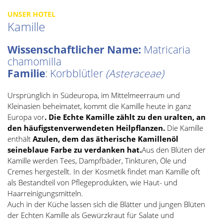
UNSER HOTEL
Kamille
Wissenschaftlicher Name:
Matricaria
chamomilla
Familie
: Korbblütler
(Asteraceae)
Ursprünglich in Südeuropa, im Mittelmeerraum und
Kleinasien beheimatet, kommt die Kamille heute in ganz
Europa vor
.
Die Echte Kamille zählt zu den uralten, an
den häufigsten
verwendeten Heilpflanzen.
Die Kamille
enthält
Azulen, dem das ätherische Kamillenöl
seine
blaue Farbe zu verdanken hat.
Aus den Blüten der
Kamille werden Tees, Dampfbäder, Tinkturen, Öle und
Cremes hergestellt. In der Kosmetik findet man Kamille oft
als Bestandteil von Pflegeprodukten, wie Haut- und
Haarreinigungsmitteln.
Auch in der Küche lassen sich die Blätter und jungen Blüten
der Echten Kamille als Gewürzkraut für Salate und